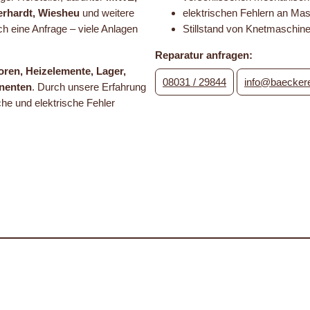
berhardt, Wiesheu
und weitere
elektrischen Fehlern an Ma
ch eine Anfrage – viele Anlagen
Stillstand von Knetmaschine
Reparatur anfragen:
ren, Heizelemente, Lager,
08031 / 29844
info@baeckere
onenten
. Durch unsere Erfahrung
e und elektrische Fehler