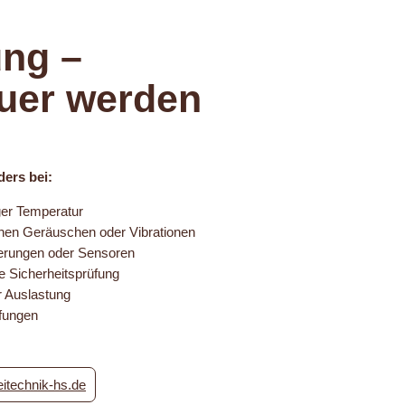
ng –
euer werden
ders bei:
er Temperatur
hen Geräuschen oder Vibrationen
uerungen oder Sensoren
le Sicherheitsprüfung
r Auslastung
fungen
itechnik-hs.de