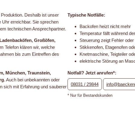
e Produktion. Deshalb ist unser
Typische Notfälle:
 Uhr erreichbar. Sie sprechen
Backofen heizt nicht mehr
nem technischen Ansprechpartner.
Temperatur fällt während de
 Ladenbacköfen, Großöfen,
Steuerung zeigt Fehler oder 
am Telefon klären wir, welche
Stikkenofen, Etagenofen ode
ßnahmen bis zum Eintreffen des
Knetmaschine, Teigteiler ode
elektrische Störung an Mas
m, München, Traunstein,
Notfall? Jetzt anrufen*:
rg
. Auch bei unbekannten oder
08031 / 29844
info@baeckere
en sich mit Erfahrung und sauberer
* Nur für Bestandskunden