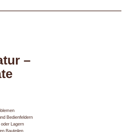
tur –
ate
oblemen
nd Bedienfeldern
 oder Lagern
en Bauteilen