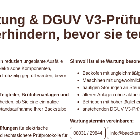
tung & DGUV V3-Prüfu
erhindern, bevor sie t
en
reduziert ungeplante Ausfälle
Sinnvoll ist eine Wartung beson
 elektrische Komponenten,
Backöfen mit ungleichmäßig
rühzeitig geprüft werden, bevor
Maschinen mit ungewöhnlic
häufigen Störungen an Ste
eigteiler, Brötchenanlagen und
älteren Anlagen ohne aktuel
eiden, ob Sie eine einmalige
Betrieben mit hoher tägliche
estandsaufnahme Ihrer Backstube
anstehenden DGUV V3-Prü
Wartungstermin vereinbaren:
üfungen
für elektrische
08031 / 29844
info@baeckere
 rechtssichere Prüfprotokolle für