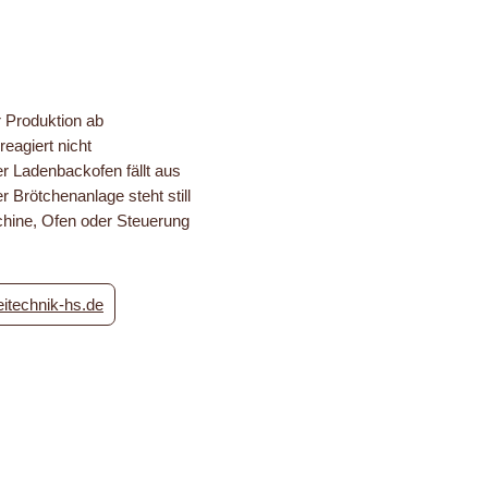
r Produktion ab
reagiert nicht
r Ladenbackofen fällt aus
r Brötchenanlage steht still
chine, Ofen oder Steuerung
itechnik-hs.de